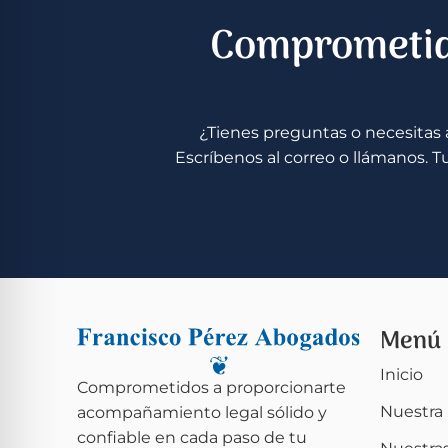
Comprometid
¿Tienes preguntas o necesitas a
Escríbenos al correo o llámanos. T
Menú
Inicio
Comprometidos a proporcionarte
Nuestra 
acompañamiento legal sólido y
confiable en cada paso de tu